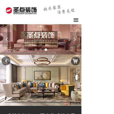
끀
넳
넲
낙
낒