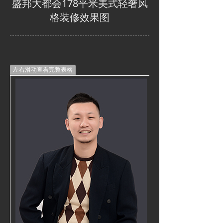
盛邦大都会178平米美式轻奢风
格装修效果图
左右滑动查看完整表格
本案例服务团
——————
设计师：张遥
本案设计理念
——————
曰：