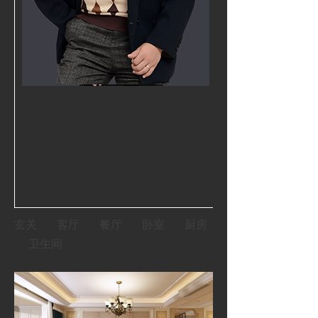
巧妙兼
整个空间，
说“山水从来不
式意
桌上的植
受天伦之乐的
玄关 客厅 餐厅 卧室 厨房
卫生间