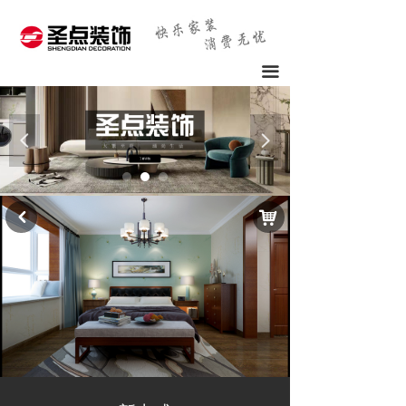
끀
넳
넲
낙
낒